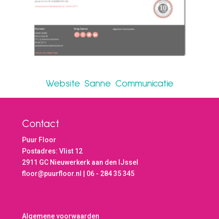
Website Sanne Communicatie
Contact
Puur Floor
Postadres: Vlist 12
2911 GC Nieuwerkerk aan den IJssel
floor@puurfloor.nl | 06 - 284 35 345
Algemene voorwaarden