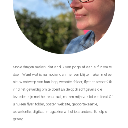
Mooie dingen maken, dat vind ik van jongs af aan al fijn om te
doen. Want wat is nu mooier dan mensen blij te maken met een
nieuw ontwerp van hun logo, website, folder, flyer enzovoort? Ik
vind het geweldig om te doen! En de opdrachtgevers die
tevreden zijn met het resultaat, maken mijn vak tot een feest.Of
u nu een flyer, folder, poster, website, geboortekaartje,
advertentie, digitaal magazine wilt of iets anders. Ik help u
graag.