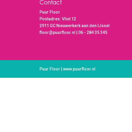
Contact
Puur Floor
Postadres: Vlist 12
2911 GC Nieuwerkerk aan den IJssel
floor@puurfloor.nl | 06 - 284 35 345
Puur Floor | www.puurfloor.nl