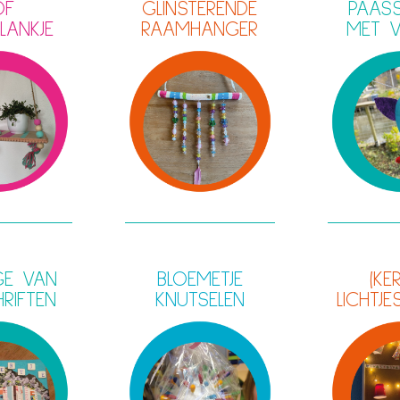
OF
GLINSTERENDE
PAASS
LANKJE
RAAMHANGER
MET 
GE VAN
BLOEMETJE
(KE
HRIFTEN
KNUTSELEN
LICHTJE