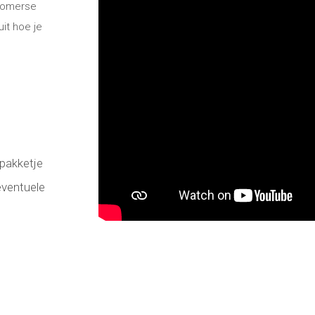
 zomerse
uit hoe je
 pakketje
 eventuele