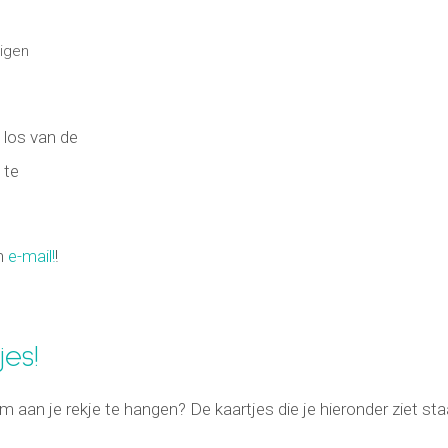
eigen
 los van de
 te
en
e-mail!
!
es!
om aan je rekje te hangen? De kaartjes die je hieronder ziet sta