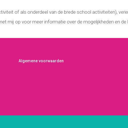
viteit of als onderdeel van de brede school activiteiten), vere
et mij op voor meer informatie over de mogelijkheden en de 
Algemene voorwaarden