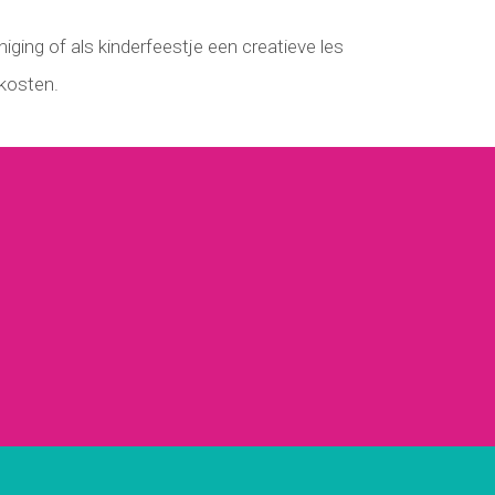
niging of als kinderfeestje een creatieve les
kosten.