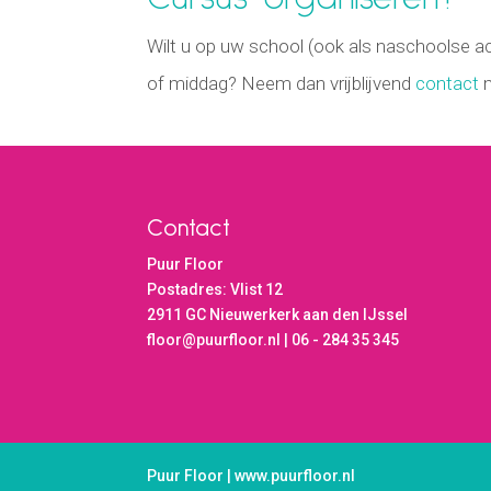
Wilt u op uw school (ook als naschoolse acti
of middag? Neem dan vrijblijvend
contact
m
Contact
Puur Floor
Postadres: Vlist 12
2911 GC Nieuwerkerk aan den IJssel
floor@puurfloor.nl | 06 - 284 35 345
Puur Floor | www.puurfloor.nl