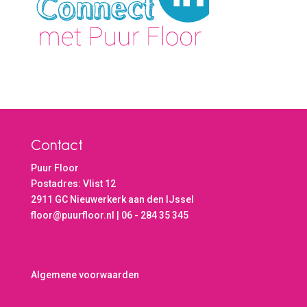
Contact
Puur Floor
Postadres: Vlist 12
2911 GC Nieuwerkerk aan den IJssel
floor@puurfloor.nl | 06 - 284 35 345
Algemene voorwaarden