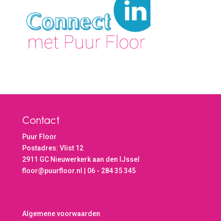
Contact
Puur Floor
Postadres: Vlist 12
2911 GC Nieuwerkerk aan den IJssel
floor@puurfloor.nl | 06 - 284 35 345
Algemene voorwaarden