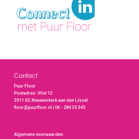
Contact
Puur Floor
Postadres: Vlist 12
2911 GC Nieuwerkerk aan den IJssel
floor@puurfloor.nl | 06 - 284 35 345
Algemene voorwaarden