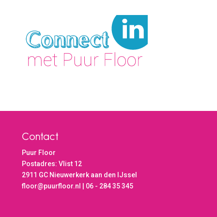
Contact
Puur Floor
Postadres: Vlist 12
2911 GC Nieuwerkerk aan den IJssel
floor@puurfloor.nl | 06 - 284 35 345