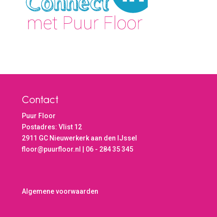
Contact
Puur Floor
Postadres: Vlist 12
2911 GC Nieuwerkerk aan den IJssel
floor@puurfloor.nl | 06 - 284 35 345
Algemene voorwaarden