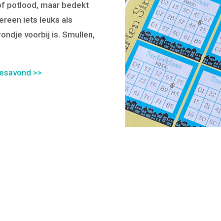
of potlood, maar bedekt
reen iets leuks als
rondje voorbij is. Smullen,
jesavond >>