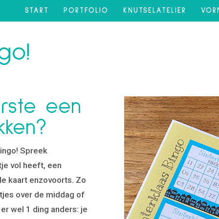
START
PORTFOLIO
KNUTSELATELIER
VOR
go!
rste een
kken?
Bingo! Spreek
tje vol heeft, een
le kaart enzovoorts. Zo
utjes over de middag of
 er wel 1 ding anders: je