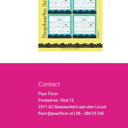
Contact
Puur Floor
Postadres: Vlist 12
2911 GC Nieuwerkerk aan den IJssel
floor@puurfloor.nl | 06 - 284 35 345