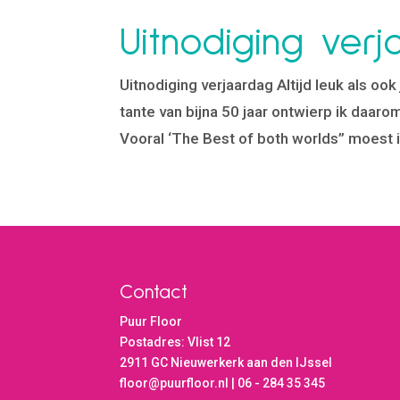
Uitnodiging ver
Uitnodiging verjaardag Altijd leuk als oo
tante van bijna 50 jaar ontwierp ik daar
Vooral ‘The Best of both worlds” moest in
Contact
Puur Floor
Postadres: Vlist 12
2911 GC Nieuwerkerk aan den IJssel
floor@puurfloor.nl | 06 - 284 35 345