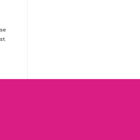
tse
st.