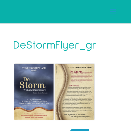
DeStormFlyer_gr