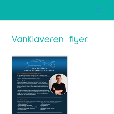
VanKlaveren_flyer