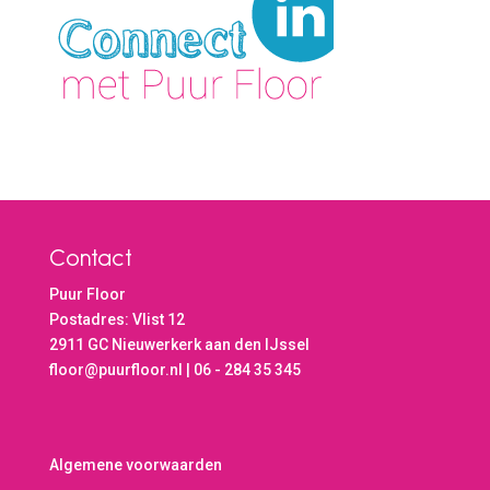
Contact
Puur Floor
Postadres: Vlist 12
2911 GC Nieuwerkerk aan den IJssel
floor@puurfloor.nl | 06 - 284 35 345
Algemene voorwaarden