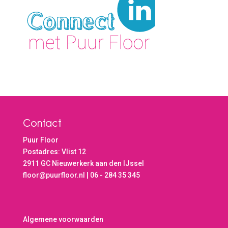
Contact
Puur Floor
Postadres: Vlist 12
2911 GC Nieuwerkerk aan den IJssel
floor@puurfloor.nl | 06 - 284 35 345
Algemene voorwaarden