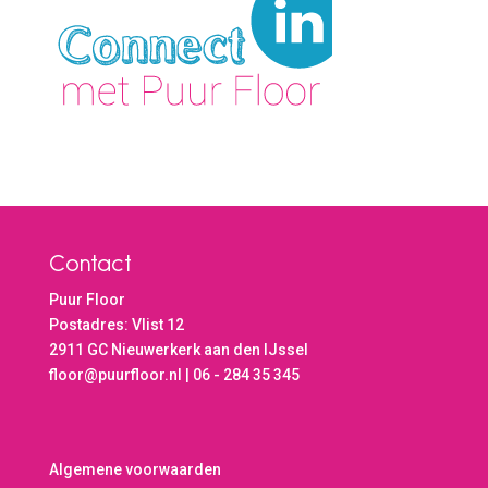
Contact
Puur Floor
Postadres: Vlist 12
2911 GC Nieuwerkerk aan den IJssel
floor@puurfloor.nl | 06 - 284 35 345
Algemene voorwaarden