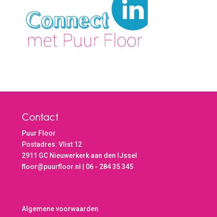
Contact
Puur Floor
Postadres: Vlist 12
2911 GC Nieuwerkerk aan den IJssel
floor@puurfloor.nl | 06 - 284 35 345
Algemene voorwaarden