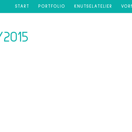
START
PORTFOLIO
KNUTSELATELIER
VOR
2015