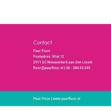
Contact
Puur Floor
Postadres: Vlist 12
2911 GC Nieuwerkerk aan den IJssel
floor@puurfloor.nl | 06 - 284 35 345
Puur Floor | www.puurfloor.nl