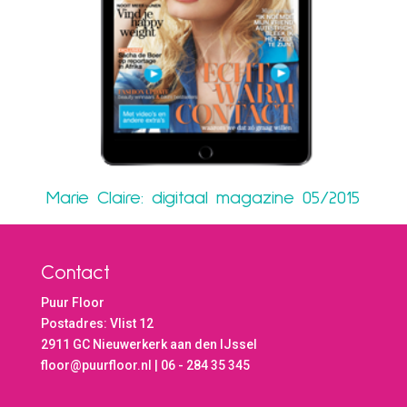
Marie Claire: digitaal magazine 05/2015
Contact
Puur Floor
Postadres: Vlist 12
2911 GC Nieuwerkerk aan den IJssel
floor@puurfloor.nl | 06 - 284 35 345