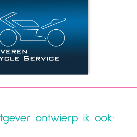
gever ontwierp ik ook: