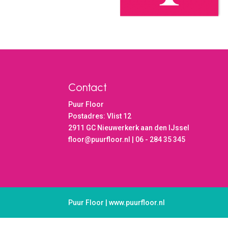
Contact
Puur Floor
Postadres: Vlist 12
2911 GC Nieuwerkerk aan den IJssel
floor@puurfloor.nl | 06 - 284 35 345
Puur Floor | www.puurfloor.nl