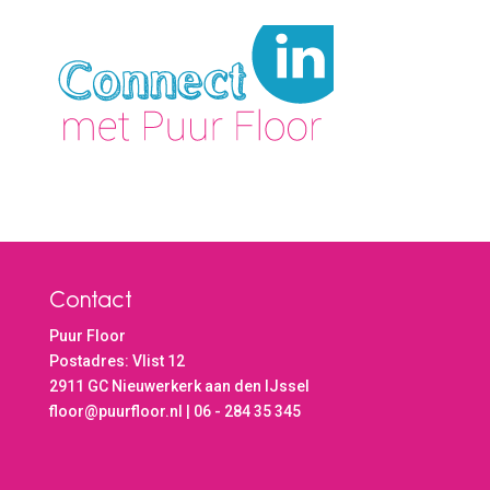
Contact
Puur Floor
Postadres: Vlist 12
2911 GC Nieuwerkerk aan den IJssel
floor@puurfloor.nl | 06 - 284 35 345