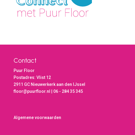
Contact
Puur Floor
Postadres: Vlist 12
2911 GC Nieuwerkerk aan den IJssel
floor@puurfloor.nl | 06 - 284 35 345
Algemene voorwaarden