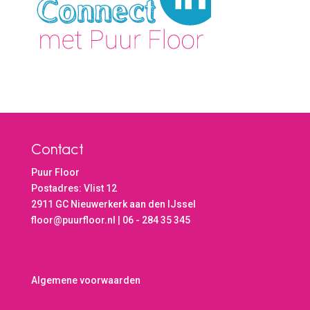
Contact
Puur Floor
Postadres: Vlist 12
2911 GC Nieuwerkerk aan den IJssel
floor@puurfloor.nl | 06 - 284 35 345
Algemene voorwaarden