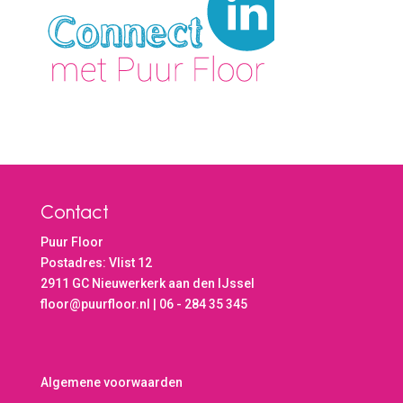
Contact
Puur Floor
Postadres: Vlist 12
2911 GC Nieuwerkerk aan den IJssel
floor@puurfloor.nl | 06 - 284 35 345
Algemene voorwaarden