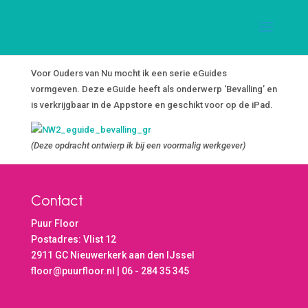
Voor Ouders van Nu mocht ik een serie eGuides
vormgeven. Deze eGuide heeft als onderwerp ‘Bevalling’ en
is verkrijgbaar in de Appstore en geschikt voor op de iPad.
(Deze opdracht ontwierp ik bij een voormalig werkgever)
Contact
Puur Floor
Postadres: Vlist 12
2911 GC Nieuwerkerk aan den IJssel
floor@puurfloor.nl | 06 - 284 35 345