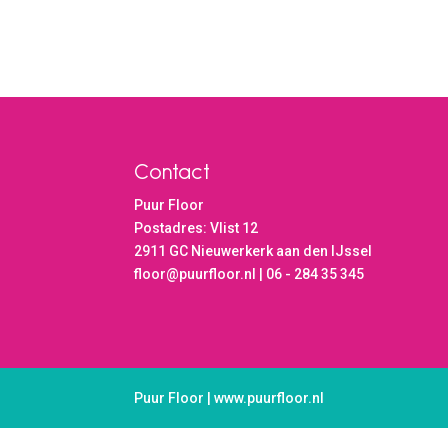
Contact
Puur Floor
Postadres: Vlist 12
2911 GC Nieuwerkerk aan den IJssel
floor@puurfloor.nl | 06 - 284 35 345
Puur Floor | www.puurfloor.nl