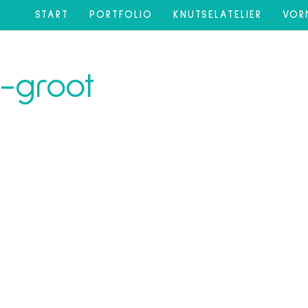
START
PORTFOLIO
KNUTSELATELIER
VOR
-groot