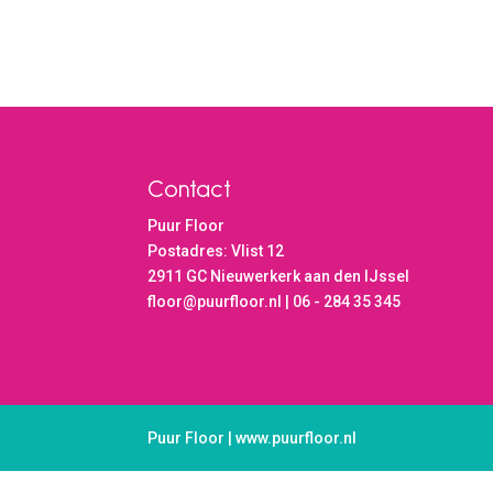
Contact
Puur Floor
Postadres: Vlist 12
2911 GC Nieuwerkerk aan den IJssel
floor@puurfloor.nl | 06 - 284 35 345
Puur Floor | www.puurfloor.nl