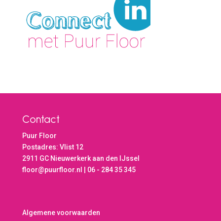
Contact
Puur Floor
Postadres: Vlist 12
2911 GC Nieuwerkerk aan den IJssel
floor@puurfloor.nl | 06 - 284 35 345
Algemene voorwaarden