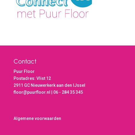
Contact
Puur Floor
Postadres: Vlist 12
2911 GC Nieuwerkerk aan den IJssel
floor@puurfloor.nl | 06 - 284 35 345
Algemene voorwaarden