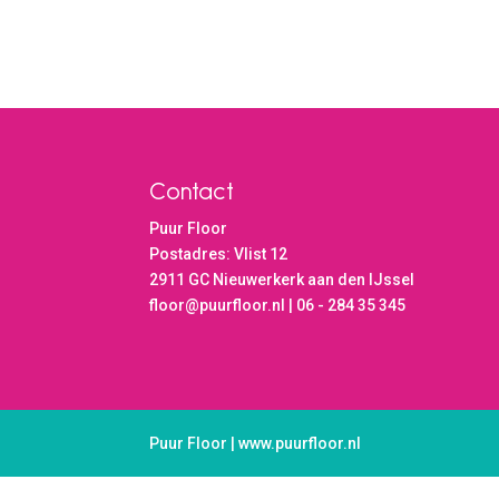
Contact
Puur Floor
Postadres: Vlist 12
2911 GC Nieuwerkerk aan den IJssel
floor@puurfloor.nl | 06 - 284 35 345
Puur Floor | www.puurfloor.nl