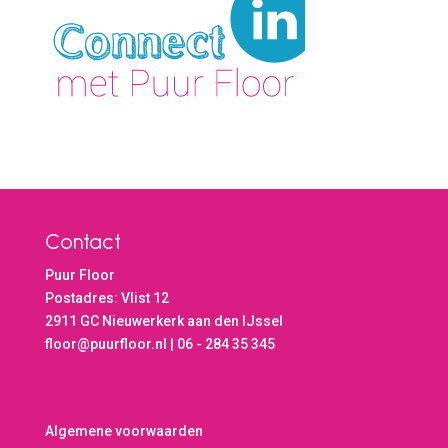
Contact
Puur Floor
Postadres: Vlist 12
2911 GC Nieuwerkerk aan den IJssel
floor@puurfloor.nl | 06 - 284 35 345
Algemene voorwaarden