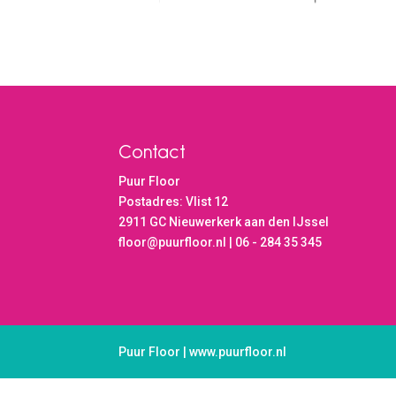
Contact
Puur Floor
Postadres: Vlist 12
2911 GC Nieuwerkerk aan den IJssel
floor@puurfloor.nl | 06 - 284 35 345
Puur Floor | www.puurfloor.nl