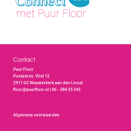
Contact
Puur Floor
Postadres: Vlist 12
2911 GC Nieuwerkerk aan den IJssel
floor@puurfloor.nl | 06 - 284 35 345
Algemene voorwaarden