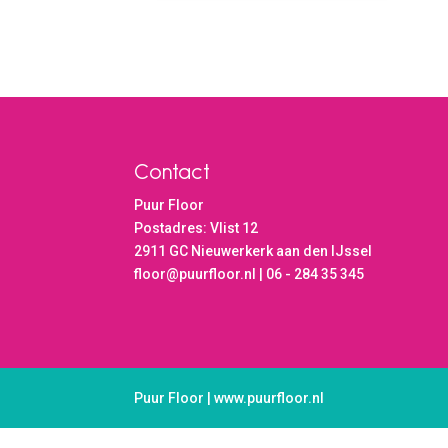
Contact
Puur Floor
Postadres: Vlist 12
2911 GC Nieuwerkerk aan den IJssel
floor@puurfloor.nl | 06 - 284 35 345
Puur Floor | www.puurfloor.nl