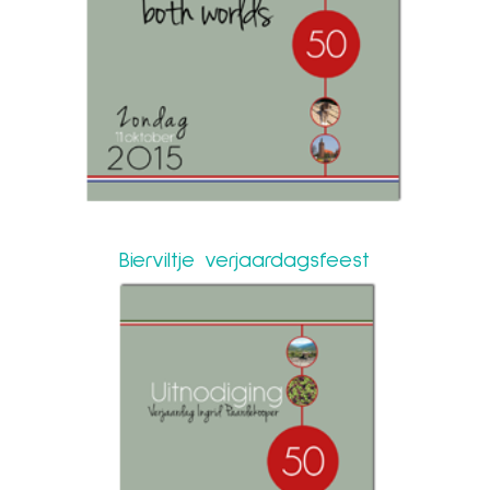
Bierviltje verjaardagsfeest