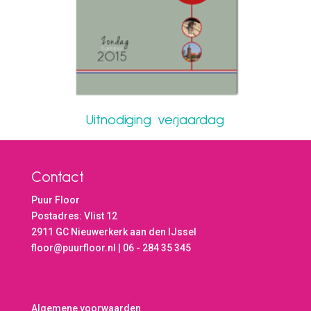
Uitnodiging verjaardag
Contact
Puur Floor
Postadres: Vlist 12
2911 GC Nieuwerkerk aan den IJssel
floor@puurfloor.nl | 06 - 284 35 345
Algemene voorwaarden