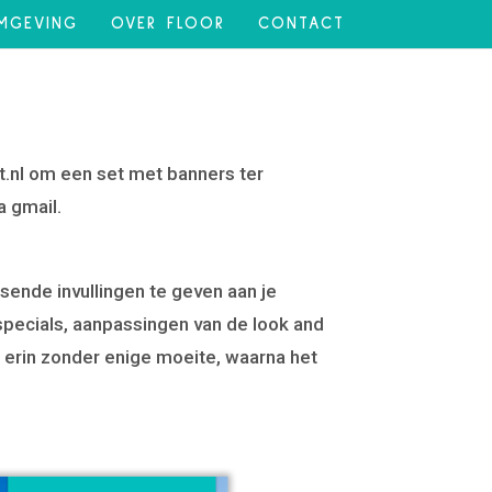
MGEVING
OVER FLOOR
CONTACT
ft.nl om een set met banners ter
 gmail.
assende invullingen te geven aan je
 specials, aanpassingen van de look and
h erin zonder enige moeite, waarna het