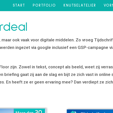
START
PORTFOLIO
KNUTSELATELIER
VOR
rdeal
t, maar ook vaak voor digitale middelen. Zo vroeg Tijdschri
werden ingezet via google inclusief een GSP-campagne via
j Floor zijn. Zowel in tekst, concept als beeld, weet zij verr
riefing gaat zij aan de slag en bijt ze zich vast in online
es. En heeft ze er geen ervaring mee? Dan verdiept ze zic