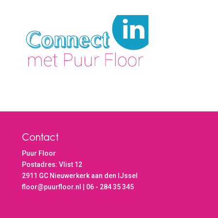
Contact
Puur Floor
Postadres: Vlist 12
2911 GC Nieuwerkerk aan den IJssel
floor@puurfloor.nl | 06 - 284 35 345