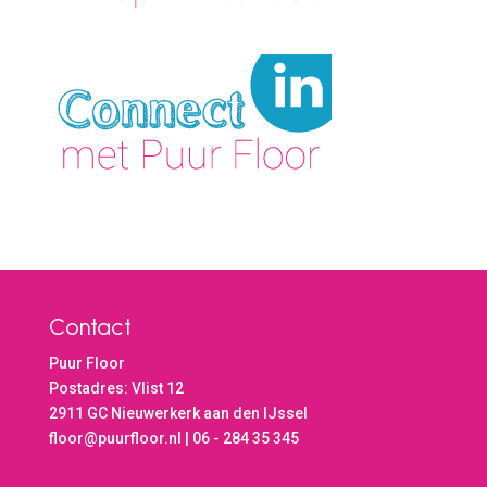
Contact
Puur Floor
Postadres: Vlist 12
2911 GC Nieuwerkerk aan den IJssel
floor@puurfloor.nl | 06 - 284 35 345