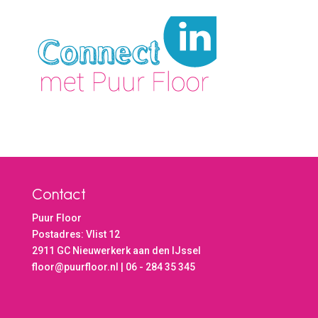
Contact
Puur Floor
Postadres: Vlist 12
2911 GC Nieuwerkerk aan den IJssel
floor@puurfloor.nl | 06 - 284 35 345