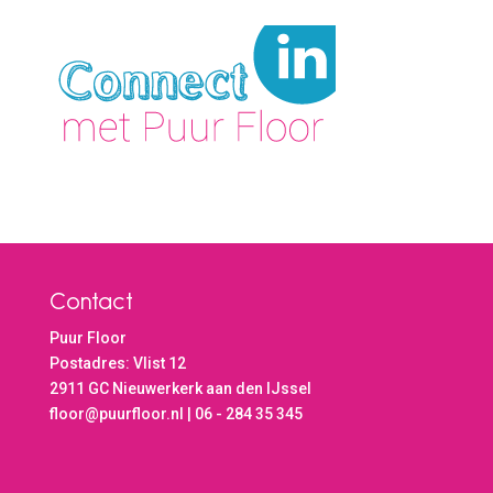
Contact
Puur Floor
Postadres: Vlist 12
2911 GC Nieuwerkerk aan den IJssel
floor@puurfloor.nl | 06 - 284 35 345