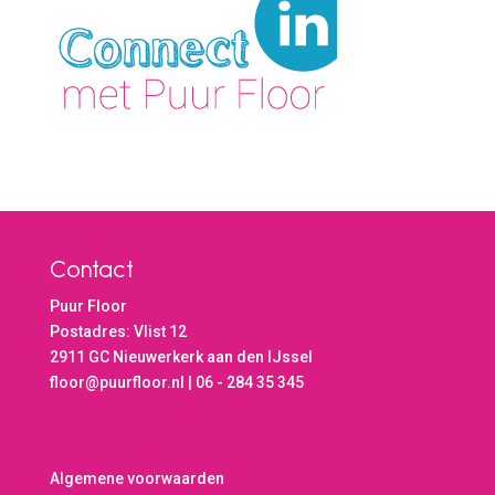
Contact
Puur Floor
Postadres: Vlist 12
2911 GC Nieuwerkerk aan den IJssel
floor@puurfloor.nl | 06 - 284 35 345
Algemene voorwaarden