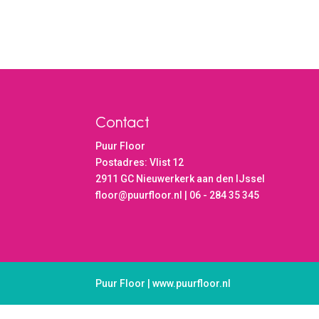
Contact
Puur Floor
Postadres: Vlist 12
2911 GC Nieuwerkerk aan den IJssel
floor@puurfloor.nl | 06 - 284 35 345
Puur Floor | www.puurfloor.nl