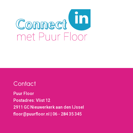
Contact
Puur Floor
Postadres: Vlist 12
2911 GC Nieuwerkerk aan den IJssel
floor@puurfloor.nl | 06 - 284 35 345