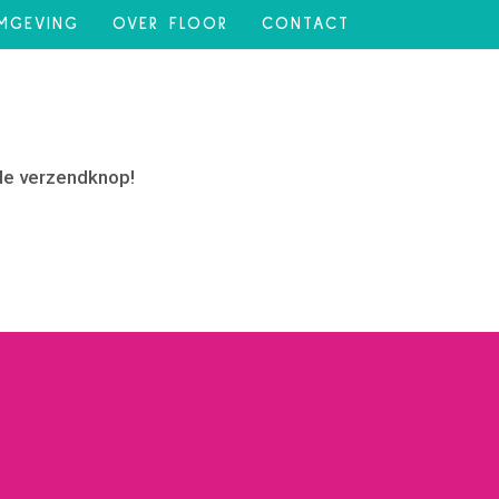
MGEVING
OVER FLOOR
CONTACT
 de verzendknop!