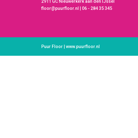
2911 GC Nieuwerkerk aan den IJssel
floor@puurfloor.nl | 06 - 284 35 345
Puur Floor | www.puurfloor.nl