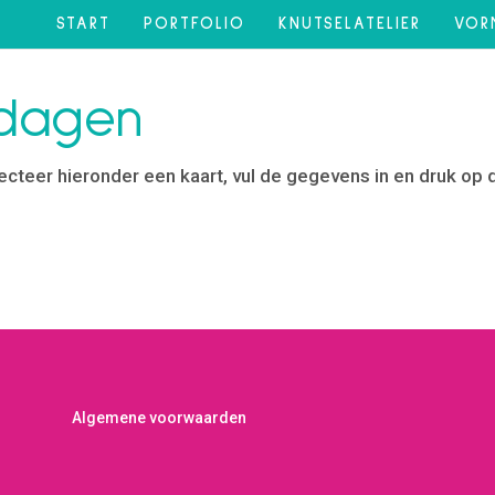
START
PORTFOLIO
KNUTSELATELIER
VOR
tdagen
electeer hieronder een kaart, vul de gegevens in en druk op
Algemene voorwaarden