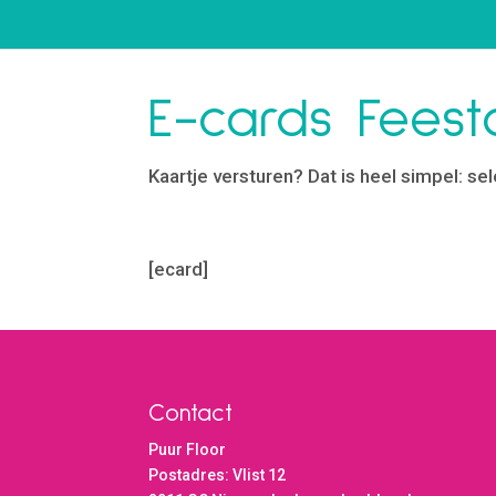
E-cards Fees
Kaartje versturen? Dat is heel simpel: s
[ecard]
Contact
Puur Floor
Postadres: Vlist 12