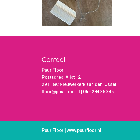
Contact
Puur Floor
Postadres: Vlist 12
2911 GC Nieuwerkerk aan den IJssel
floor@puurfloor.nl | 06 - 284 35 345
Puur Floor | www.puurfloor.nl