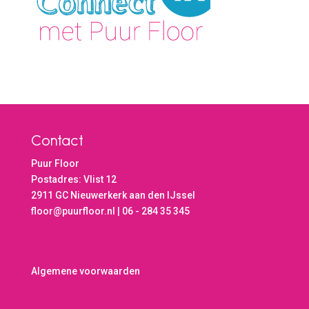
Contact
Puur Floor
Postadres: Vlist 12
2911 GC Nieuwerkerk aan den IJssel
floor@puurfloor.nl | 06 - 284 35 345
Algemene voorwaarden