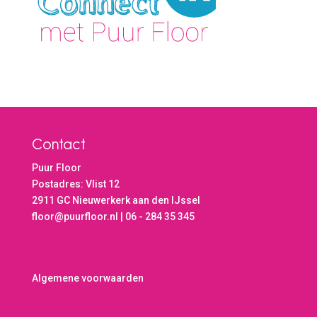
Contact
Puur Floor
Postadres: Vlist 12
2911 GC Nieuwerkerk aan den IJssel
floor@puurfloor.nl | 06 - 284 35 345
Algemene voorwaarden