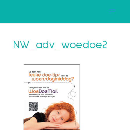
NW_adv_woedoe2