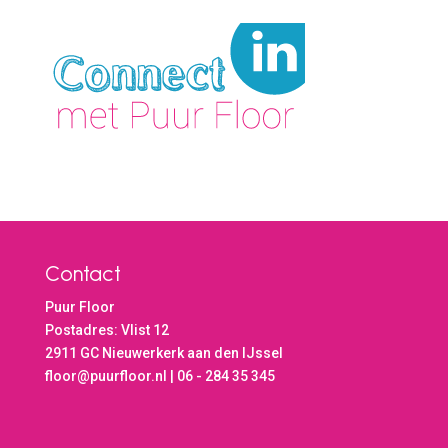
Contact
Puur Floor
Postadres: Vlist 12
2911 GC Nieuwerkerk aan den IJssel
floor@puurfloor.nl | 06 - 284 35 345